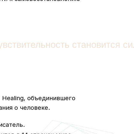
 объединившего
овеке.
странах мира
Grace Healing
 в Испании.
в себя и жить из сердца.
рая стала моим даром.