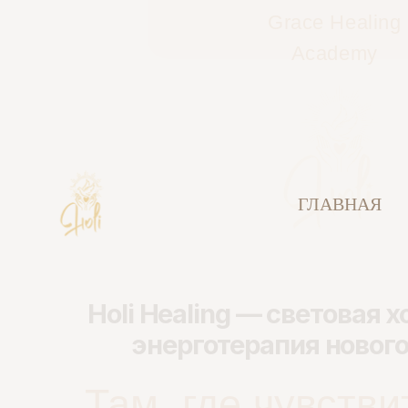
Grace Healing
Academy
ГЛАВНАЯ
Holi Healing — световая холи
энерготерапия нового вр
Там, где чувствите
становится сил