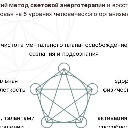
ота ментального плана- освобождение
сознания и подсознания
я
здоровье
ость
физического тела
лантами
активация энергетич
нии
способности к само
Там, где чувстви