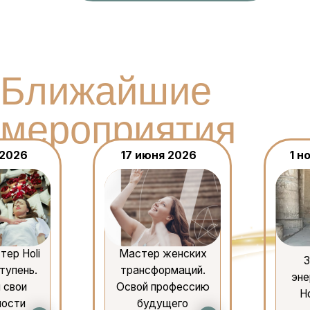
3 ступень
трансформаций.
энергоцеления
Освой профессию
Holi Healing.
будущего
Oнлайн-курс
от участниц и
листов