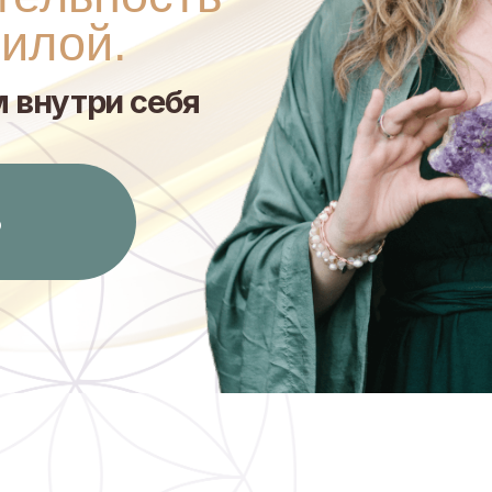
утри себя
метод световой энерготерапии
и восстановления
 на 5 уровнях человеческого организма с помощ