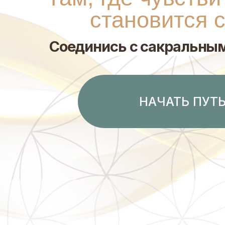
Соединись с сакральным вн
НАЧАТЬ ПУТЬ
Holi- Healing это ХОЛИстический 
целостности организма и здоровья
света: