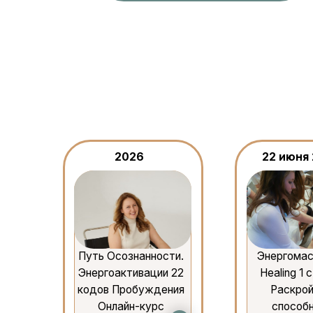
Энергоактивации 22
Healing 1 ступень.
кодов Пробуждения
Раскрой свои
Oнлайн-курс
способности
Oнлайн-курс
Отзывы 
специа
5 апреля 2026
Живой тренинг в
Баку. Световые