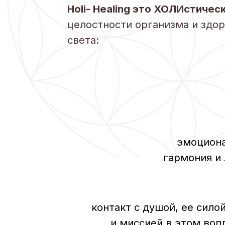
чист
эмоциональна
гармония и легк
контакт с душой, ее силой, та
и миссией в этом воплоще