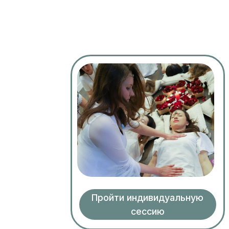
Пройти индивидуальную
сессию
Б
м
2026
22 июня 2026
Путь Осознанности.
Энергомастер Hol