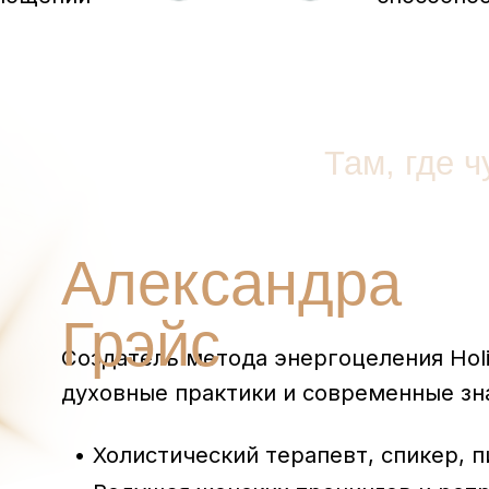
Александра
Грэйс
Создатель метода энергоцеления Holi Healing,
духовные практики и современные знания о чел
• Холистический терапевт, спикер, писатель.
• Ведущая женских тренингов и ретритов в 14 
• Основатель международной школы развития
экстрасенсорных и целительных способностей 
Academy и школы женских практик «5 Estrellas»
Более 15 лет обучаю людей чувствовать, верить 
Моя история началась с чувствительности, кото