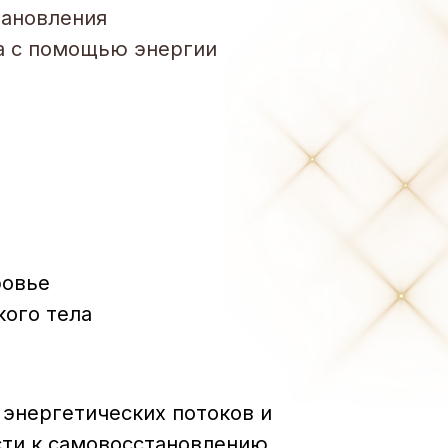
еских потоков и
восстановлению
тельность становится силой.